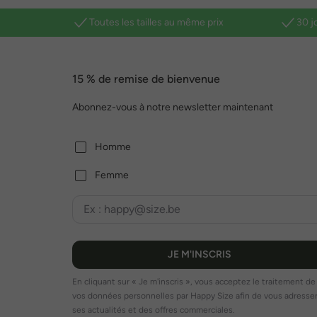
Toutes les tailles au même prix
30 j
15 % de remise de bienvenue
Abonnez-vous à notre newsletter maintenant
Homme
Femme
JE M'INSCRIS
En cliquant sur « Je m'inscris », vous acceptez le traitement de
vos données personnelles par Happy Size afin de vous adresse
ses actualités et des offres commerciales.