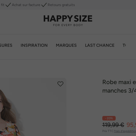
fit
Achat sur facture
Retours gratuits
SURES
INSPIRATION
MARQUES
LAST CHANCE
TOP 1
Robe maxi en
manches 3/4
- 20%
119,99 €
95,
Prix TTC
frais d'expéditio