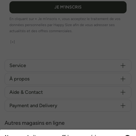
JE M'INSCRIS
En cliquant sur « Je m'inscris », vous acceptez le traitement de vos
données personnelles par Happy Size afin de vous adresser ses
actualités et des offres commerciales.
[+]
Service
À propos
Aide & Contact
Payment and Delivery
Autres magasins en ligne
Belgique