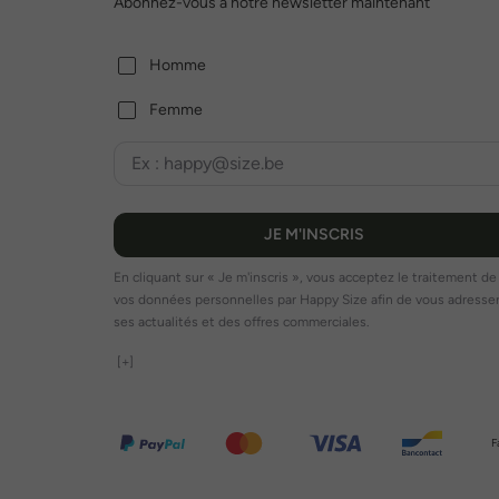
Abonnez-vous à notre newsletter maintenant
Homme
Femme
JE M'INSCRIS
En cliquant sur « Je m'inscris », vous acceptez le traitement de
vos données personnelles par Happy Size afin de vous adresse
ses actualités et des offres commerciales.
[+]
F