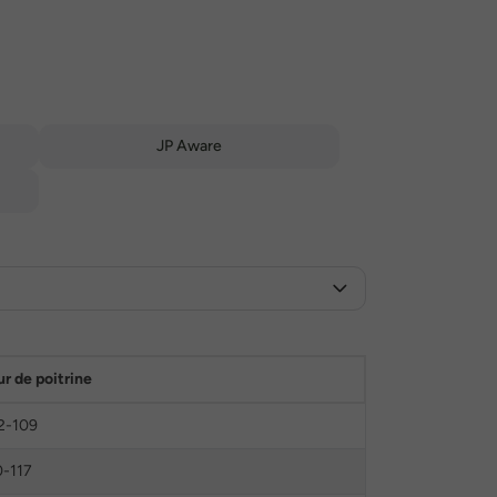
JP Aware
ur de poitrine
2-109
0-117