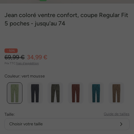
1
2
3
4
5
6
Jean coloré ventre confort, coupe Regular Fit
5 poches - jusqu'au 74
- 50%
69,99 €
34,99 €
Prix TTC
frais d'expédition
Couleur:
vert mousse
Taille:
Guide de tailles
Choisir votre taille