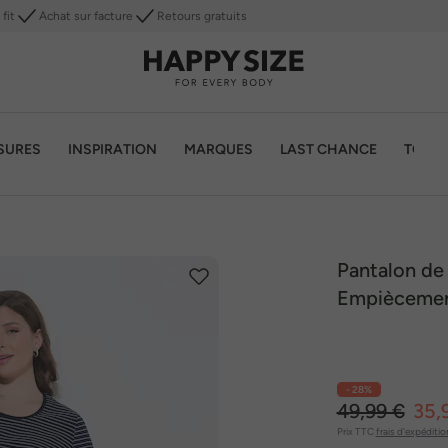
fit
Achat sur facture
Retours gratuits
SURES
INSPIRATION
MARQUES
LAST CHANCE
TOP 1
Pantalon de 
Empiècement
mollet
- 28%
49,99 €
35,
Prix TTC
frais d'expéditio