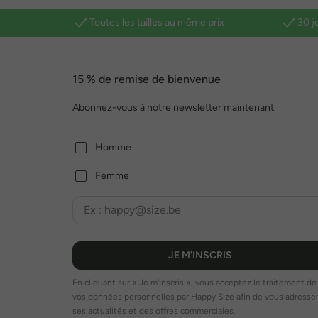
Toutes les tailles au même prix
30 j
15 % de remise de bienvenue
Abonnez-vous à notre newsletter maintenant
Homme
Femme
JE M'INSCRIS
En cliquant sur « Je m'inscris », vous acceptez le traitement de
vos données personnelles par Happy Size afin de vous adresse
ses actualités et des offres commerciales.