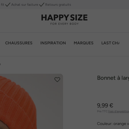
fit
Achat sur facture
Retours gratuits
CHAUSSURES
INSPIRATION
MARQUES
LAST CHANC
s
Bonnet à lar
9,99 €
Prix TTC
frais d'expéditio
Couleur:
orange v