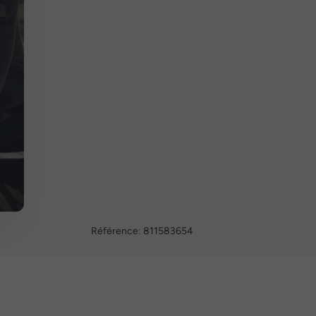
Référence:
811583654