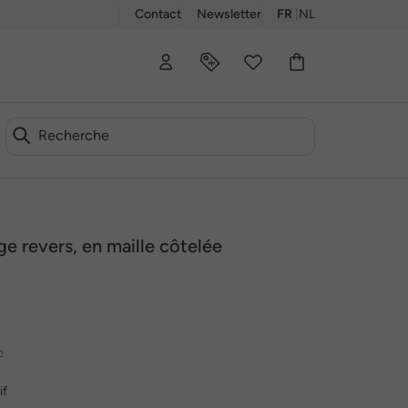
Contact
Newsletter
FR
|
NL
E
ge revers, en maille côtelée
n
if