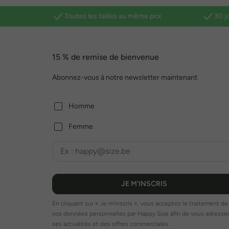
Toutes les tailles au même prix
30 j
15 % de remise de bienvenue
Abonnez-vous à notre newsletter maintenant
Homme
Femme
JE M'INSCRIS
En cliquant sur « Je m'inscris », vous acceptez le traitement de
vos données personnelles par Happy Size afin de vous adresse
ses actualités et des offres commerciales.