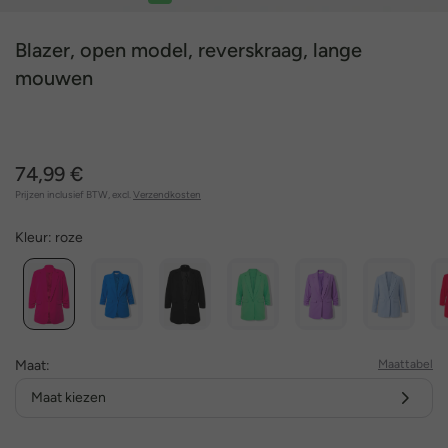
1
2
3
4
5
Blazer, open model, reverskraag, lange
mouwen
74,99 €
Prijzen inclusief BTW, excl.
Verzendkosten
Kleur:
roze
Maat:
Maattabel
Maat kiezen