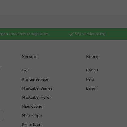
agen kosteloos terugsturen
SSL versleuteling
Service
Bedrijf
n
FAQ
Bedrijf
Klantenservice
Pers
Maattabel Dames
Banen
Maattabel Heren
Nieuwsbrief
Mobile App
Bestelkaart