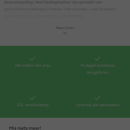
bewustwording. Veel kledingstukken zijn gemaakt van
gecertificeerd biologisch katoen met elastaan ​​– wat betekent:
natuurlijk zacht, ademend en huidvriendelijk.
Onze stoffen groeien mee met je baby, rekken mee en zijn
Meer tonen
duurzaam – perfect voor elke lichaamsvorm.
Want echte duurzaamheid begint waar kleding er niet alleen goed
uitziet, maar ook goed doet.
Een goed buikgevoel begint met de juiste kleding
Alle maten één prijs
14 dagen kosteloos
Soms heeft je lichaam gewoon wat extra verzorging nodig – of het
terugsturen
nu tijdens de zwangerschap is, na een operatie of op dagen dat de
huid bijzonder gevoelig is.
En dat is precies waar Bellieva je bij helpt:
De collectie is ontwikkeld om drukpunten te voorkomen,
gevoeligheid te verminderen en een stijlvol gevoel te behouden.
SSL versleuteling
Levering aan wensadres
Met elastische taillebanden, losse pasvormen en zachte stoffen
omarmt Bellieva je lichaam in plaats van het te beperken.
Zo voel je je vrij, flexibel – en gewoon jezelf.
Mis niets meer!