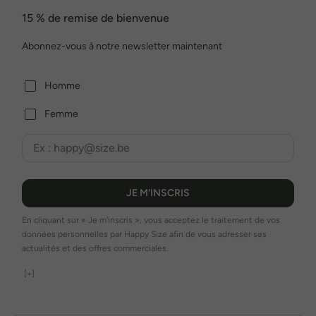
15 % de remise de bienvenue
Abonnez-vous à notre newsletter maintenant
Homme
Femme
JE M'INSCRIS
En cliquant sur « Je m'inscris », vous acceptez le traitement de vos
données personnelles par Happy Size afin de vous adresser ses
actualités et des offres commerciales.
[+]