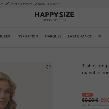
fit
Achat sur facture
Retours gratuits
SURES
INSPIRATION
MARQUES
LAST CHANCE
TOP 1
T-shirt long
manches mi
- 50%
59,99 €
29,
Prix TTC
frais d'expéditio