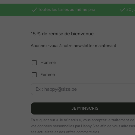
Toutes les tailles au même prix
30 j
15 % de remise de bienvenue
Abonnez-vous à notre newsletter maintenant
Homme
Femme
JE M'INSCRIS
En cliquant sur « Je m'inscris », vous acceptez le traitement de
vos données personnelles par Happy Size afin de vous adresse
ses actualités et des offres commerciales.