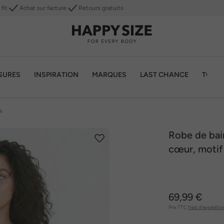
fit
Achat sur facture
Retours gratuits
SURES
INSPIRATION
MARQUES
LAST CHANCE
TOP 1
n
Robe de bain
cœur, motif 
69,99 €
Prix TTC
frais d'expéditio