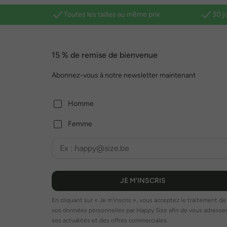
Toutes les tailles au même prix
30 j
15 % de remise de bienvenue
Abonnez-vous à notre newsletter maintenant
Homme
Femme
JE M'INSCRIS
En cliquant sur « Je m'inscris », vous acceptez le traitement de
vos données personnelles par Happy Size afin de vous adresse
ses actualités et des offres commerciales.