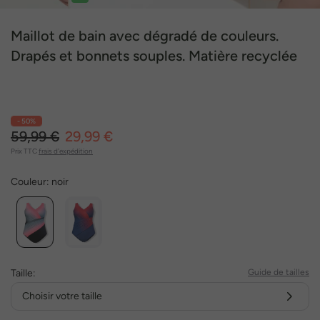
1
2
3
4
5
6
7
8
Maillot de bain avec dégradé de couleurs.
Drapés et bonnets souples. Matière recyclée
- 50%
59,99 €
29,99 €
Prix TTC
frais d'expédition
Couleur:
noir
Taille:
Guide de tailles
Choisir votre taille