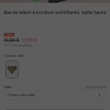
1
2
3
4
5
6
Bas de bikini à bordure scintillante, taille haute
- 35%
19,99 €
12,99 €
Prix TTC
frais d'expédition
Couleur:
kaki
Taille:
Guide de tailles
Choisir votre taille