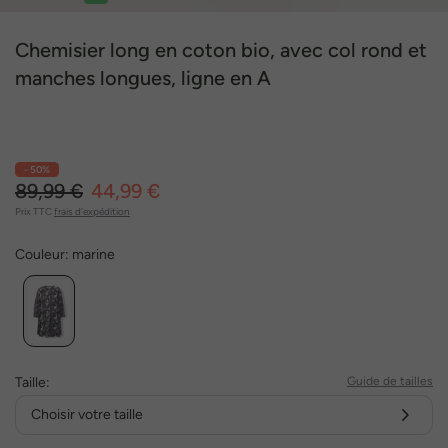
1
2
3
4
5
6
7
8
9
Chemisier long en coton bio, avec col rond et
manches longues, ligne en A
- 50%
89,99 €
44,99 €
Prix TTC
frais d'expédition
Couleur:
marine
Taille:
Guide de tailles
Choisir votre taille