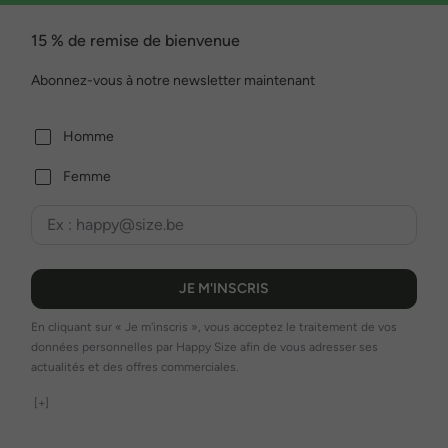
15 % de remise de bienvenue
Abonnez-vous à notre newsletter maintenant
Homme
Femme
JE M'INSCRIS
En cliquant sur « Je m'inscris », vous acceptez le traitement de vos
données personnelles par Happy Size afin de vous adresser ses
actualités et des offres commerciales.
[+]