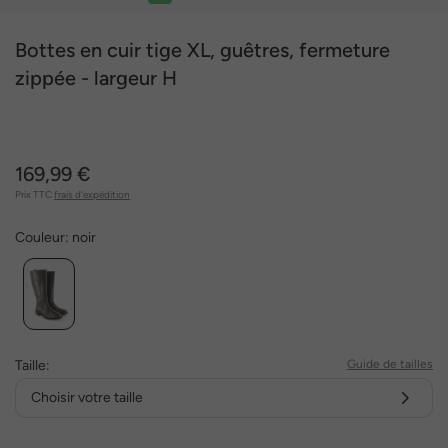
1
2
3
4
5
Bottes en cuir tige XL, guêtres, fermeture
zippée - largeur H
169,99 €
Prix TTC
frais d'expédition
Couleur:
noir
Taille:
Guide de tailles
Choisir votre taille