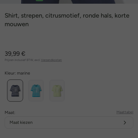
1
2
3
4
5
6
7
Shirt, strepen, citrusmotief, ronde hals, korte
mouwen
39,99 €
Prijzen inclusief BTW, excl.
Verzendkosten
Kleur:
marine
Maat:
Maattabel
Maat kiezen