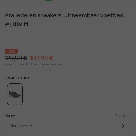
1
2
3
4
5
Ara lederen sneakers, uitneembaar voetbed,
wijdte H
- 20%
129,99 €
103,99 €
Prijzen inclusief BTW, excl.
Verzendkosten
Kleur:
marine
Maat:
Maattabel
Maat kiezen