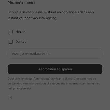
Mis niets meer!
Schrijf je in voor de nieuwsbrief en ontvang als dank een
instant voucher van 15% korting.
Heren
Dames
Aanmelden en sparen
Door te klikken op "Aanmelden" verklaar ik akkoord te gaan met de
verwerking van mijn persoonlijke gegevens in overeenstemming met
het privacybeleid.
[+]