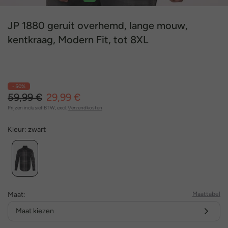
1
2
3
4
JP 1880 geruit overhemd, lange mouw,
kentkraag, Modern Fit, tot 8XL
- 50%
59,99 €
29,99 €
Prijzen inclusief BTW, excl.
Verzendkosten
Kleur:
zwart
Maat:
Maattabel
Maat kiezen