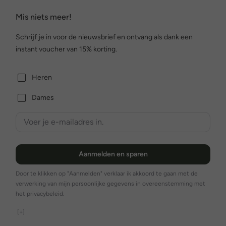
Mis niets meer!
Schrijf je in voor de nieuwsbrief en ontvang als dank een
instant voucher van 15% korting.
Heren
Dames
Aanmelden en sparen
Door te klikken op "Aanmelden" verklaar ik akkoord te gaan met de
verwerking van mijn persoonlijke gegevens in overeenstemming met
het privacybeleid.
[+]