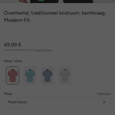
1
2
3
4
5
Overhemd, traditioneel kostuum, kentkraag,
Modern-Fit
49,99 €
Prijzen inclusief BTW, excl.
Verzendkosten
Kleur:
salsa
Maat:
Maattabel
Maat kiezen