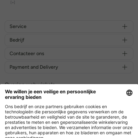
[+]
Service
Bedrijf
Contacteer ons
Payment and Delivery
Overige webwinkels
België
Versleuteling met