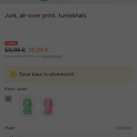
1
2
3
4
5
6
Jurk, all-over print, tuniekhals
- 40%
59,99 €
35,99 €
Prijzen inclusief BTW, excl.
Verzendkosten
Deze kleur is uitverkocht
Kleur:
zwart
Maat:
Maattabel