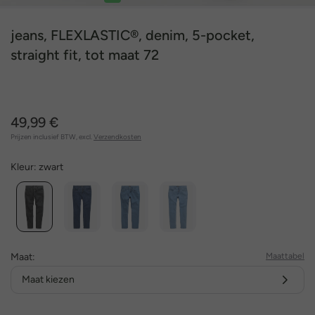
1
2
3
4
5
jeans, FLEXLASTIC®, denim, 5-pocket,
straight fit, tot maat 72
49,99 €
Prijzen inclusief BTW, excl.
Verzendkosten
Kleur:
zwart
Maat:
Maattabel
Maat kiezen