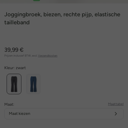
1
2
3
4
5
6
7
Joggingbroek, biezen, rechte pijp, elastische
tailleband
39,99 €
Prijzen inclusief BTW, excl.
Verzendkosten
Kleur:
zwart
Maat:
Maattabel
Maat kiezen