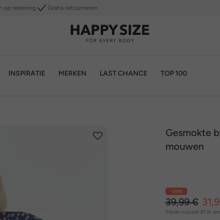
n op rekening
Gratis retourneren
INSPIRATIE
MERKEN
LAST CHANCE
TOP 100
Gesmokte blo
mouwen
- 20%
39,99 €
31,
Prijzen inclusief BTW, exc