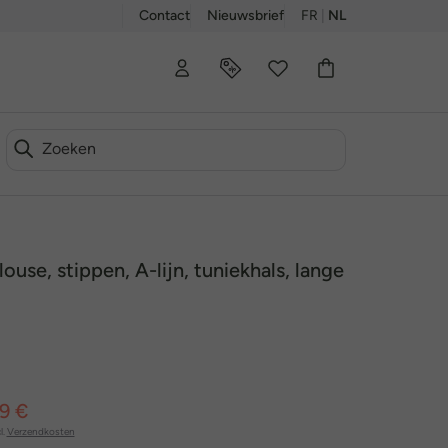
Contact
Nieuwsbrief
FR
|
NL
use, stippen, A-lijn, tuniekhals, lange
99 €
l.
Verzendkosten