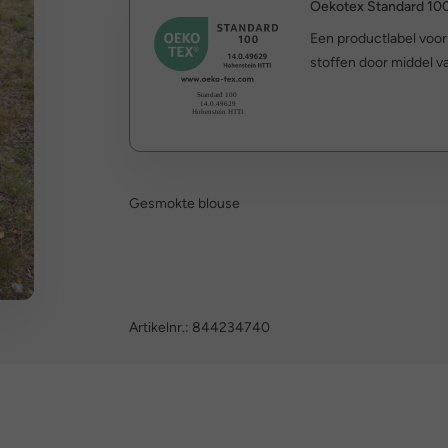
Oekotex Standard 10
Een productlabel voo
stoffen door middel va
Gesmokte blouse
Artikelnr.:
844234740