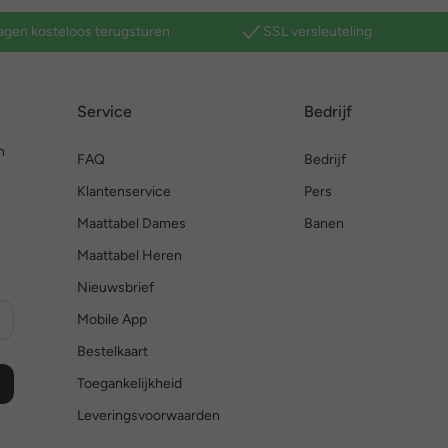
agen kosteloos terugsturen
SSL versleuteling
Service
Bedrijf
n
FAQ
Bedrijf
Klantenservice
Pers
Maattabel Dames
Banen
Maattabel Heren
Nieuwsbrief
Mobile App
Bestelkaart
Toegankelijkheid
Leveringsvoorwaarden