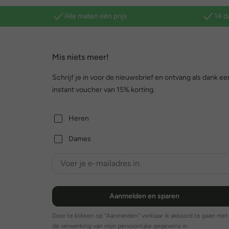
Alle maten één prijs
14 d
Mis niets meer!
Schrijf je in voor de nieuwsbrief en ontvang als dank ee
instant voucher van 15% korting.
Heren
Dames
Aanmelden en sparen
Door te klikken op "Aanmelden" verklaar ik akkoord te gaan met
de verwerking van mijn persoonlijke gegevens in