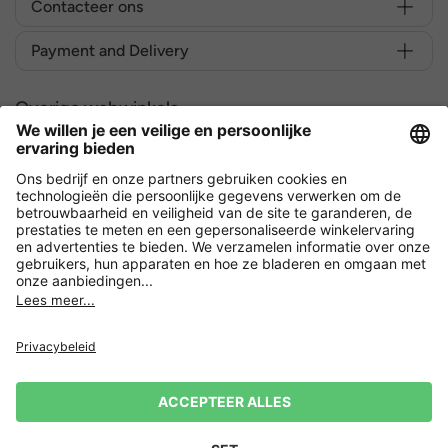
Contacteer ons
Payment and Delivery
Overige webwinkels
België
Versleuteling met
Privacy
Verkoopvoorwaarden
Herroeping indienen
Impressum
Cookie-instellingen