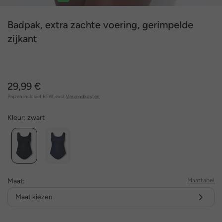
1
2
3
4
5
6
7
Badpak, extra zachte voering, gerimpelde
zijkant
29,99 €
Prijzen inclusief BTW, excl.
Verzendkosten
Kleur:
zwart
Maat:
Maattabel
Maat kiezen