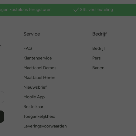
agen kosteloos terugsturen
SSL versleuteling
Service
Bedrijf
n
FAQ
Bedrijf
Klantenservice
Pers
Maattabel Dames
Banen
Maattabel Heren
Nieuwsbrief
Mobile App
Bestelkaart
Toegankelijkheid
Leveringsvoorwaarden