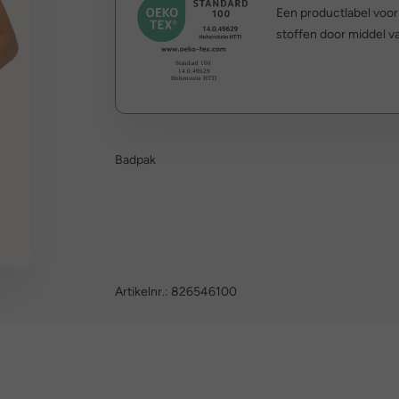
Een productlabel voo
stoffen door middel va
Badpak
Artikelnr.:
826546100