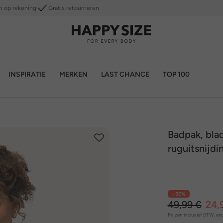
n op rekening
Gratis retourneren
INSPIRATIE
MERKEN
LAST CHANCE
TOP 100
Badpak, bla
ruguitsnijdi
- 50%
49,99 €
24,
Prijzen inclusief BTW, exc