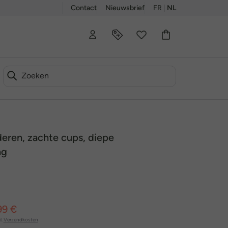
Contact
Nieuwsbrief
FR
|
NL
deren, zachte cups, diepe
ng
99 €
l.
Verzendkosten