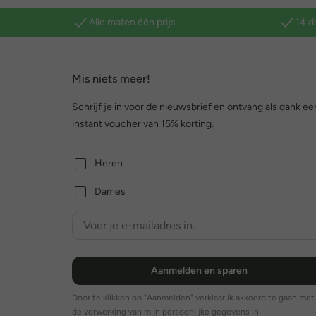
Alle maten één prijs
14 d
Mis niets meer!
Schrijf je in voor de nieuwsbrief en ontvang als dank ee
instant voucher van 15% korting.
Heren
Dames
Aanmelden en sparen
Door te klikken op "Aanmelden" verklaar ik akkoord te gaan met
de verwerking van mijn persoonlijke gegevens in