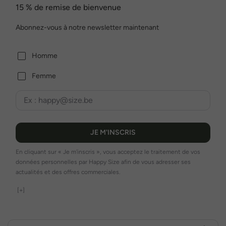
15 % de remise de bienvenue
Abonnez-vous à notre newsletter maintenant
Homme
Femme
JE M'INSCRIS
En cliquant sur « Je m'inscris », vous acceptez le traitement de vos
données personnelles par Happy Size afin de vous adresser ses
actualités et des offres commerciales.
[+]