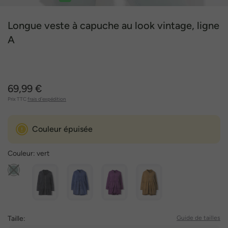
1
2
3
4
5
6
7
Longue veste à capuche au look vintage, ligne
A
69,99 €
Prix TTC
frais d'expédition
Couleur épuisée
Couleur:
vert
Taille:
Guide de tailles