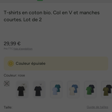
1
2
3
4
5
T-shirts en coton bio. Col en V et manches
courtes. Lot de 2
29,99 €
Prix TTC
frais d'expédition
Couleur épuisée
Couleur:
rose
Taille:
Guide de tailles