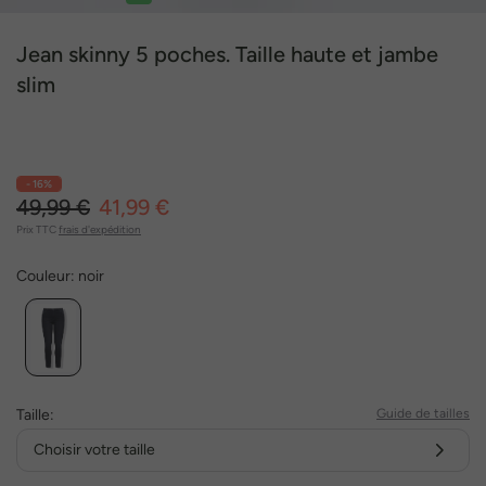
1
2
3
4
5
6
7
Jean skinny 5 poches. Taille haute et jambe
slim
- 16%
49,99 €
41,99 €
Prix TTC
frais d'expédition
Couleur:
noir
Taille:
Guide de tailles
Choisir votre taille