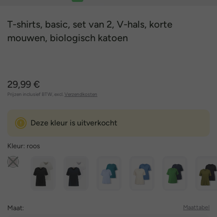
1
2
3
4
5
T-shirts, basic, set van 2, V-hals, korte
mouwen, biologisch katoen
29,99 €
Prijzen inclusief BTW, excl.
Verzendkosten
Deze kleur is uitverkocht
Kleur:
roos
Maat:
Maattabel