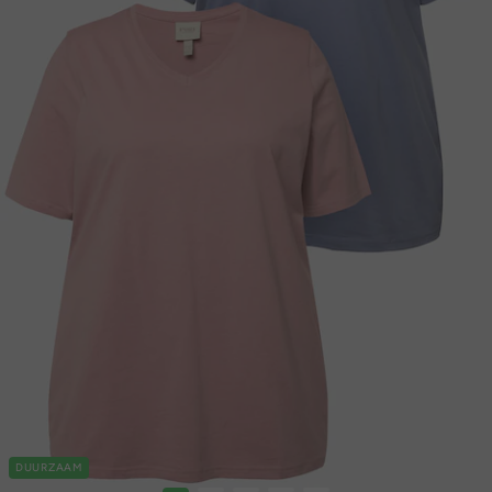
DUURZAAM