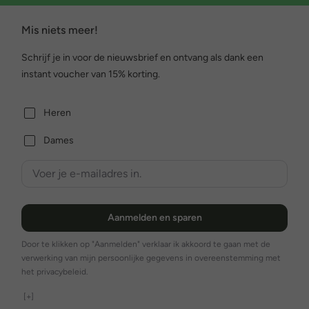
Mis niets meer!
Schrijf je in voor de nieuwsbrief en ontvang als dank een
instant voucher van 15% korting.
Heren
Dames
Aanmelden en sparen
Door te klikken op "Aanmelden" verklaar ik akkoord te gaan met de
verwerking van mijn persoonlijke gegevens in overeenstemming met
het privacybeleid.
[+]