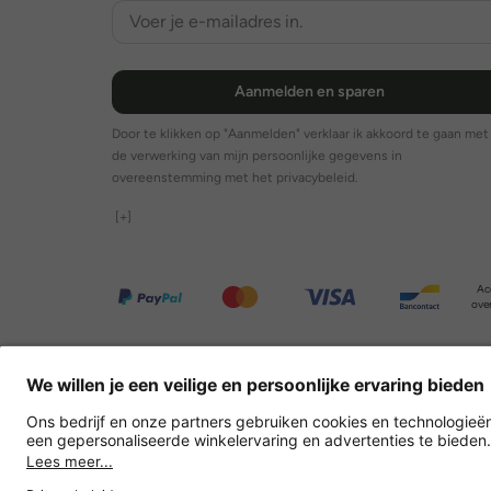
Aanmelden en sparen
Door te klikken op "Aanmelden" verklaar ik akkoord te gaan met
de verwerking van mijn persoonlijke gegevens in
overeenstemming met het privacybeleid.
[+]
Ac
over
Overige webwinkels
België