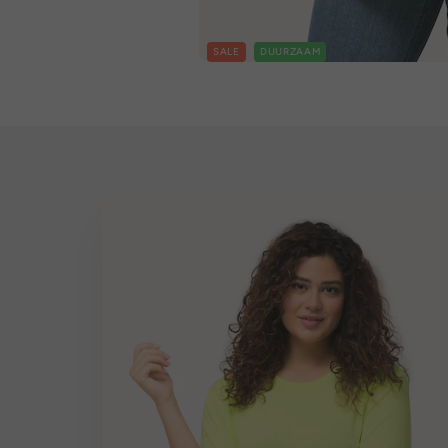
SALE
DUURZAAM