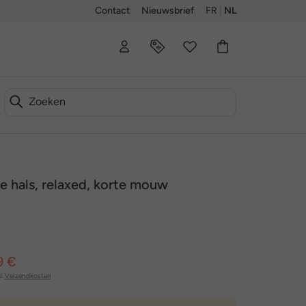
Contact
Nieuwsbrief
FR
|
NL
de hals, relaxed, korte mouw
9 €
l.
Verzendkosten