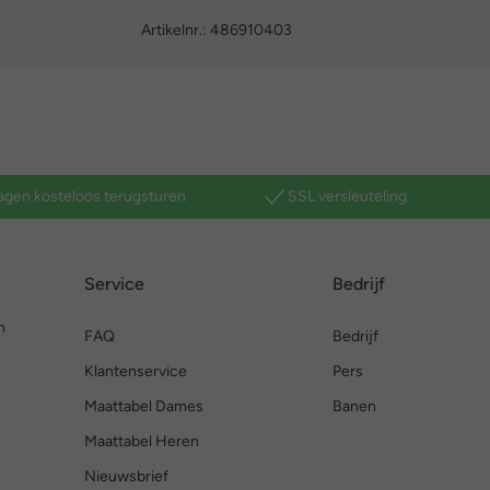
Artikelnr.:
486910403
agen kosteloos terugsturen
SSL versleuteling
Service
Bedrijf
n
FAQ
Bedrijf
Klantenservice
Pers
Maattabel Dames
Banen
Maattabel Heren
Nieuwsbrief