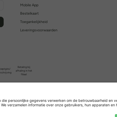
Mobile App
Bestelkaart
Toegankelijkheid
Leveringsvoorwaarden
Betaling bij
ceptgiro/
afhaling in het
schrijving
filiaal
Versleuteling met