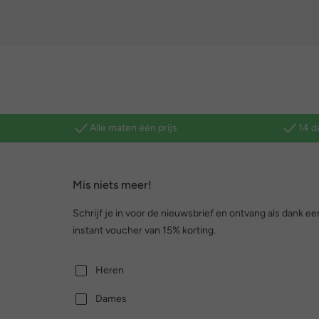
Alle maten één prijs
14 d
Mis niets meer!
Schrijf je in voor de nieuwsbrief en ontvang als dank ee
instant voucher van 15% korting.
Heren
Dames