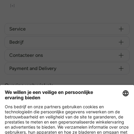
[+]
Service
Bedrijf
Contacteer ons
Payment and Delivery
Overige webwinkels
België
Versleuteling met