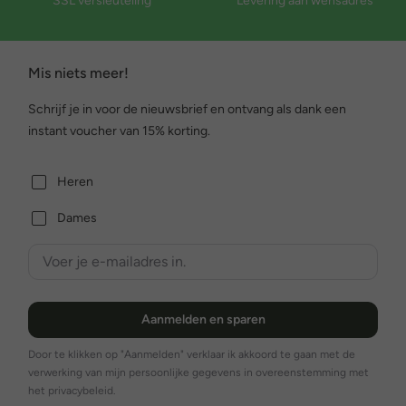
SSL versleuteling
Levering aan wensadres
Mis niets meer!
Schrijf je in voor de nieuwsbrief en ontvang als dank een
instant voucher van 15% korting.
Heren
Dames
Aanmelden en sparen
Door te klikken op "Aanmelden" verklaar ik akkoord te gaan met de
verwerking van mijn persoonlijke gegevens in overeenstemming met
het privacybeleid.