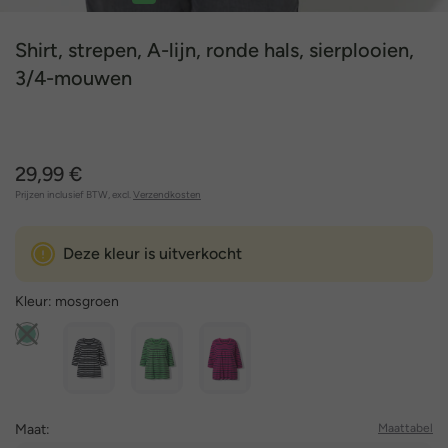
1
2
3
4
5
6
Shirt, strepen, A-lijn, ronde hals, sierplooien,
3/4-mouwen
29,99 €
Prijzen inclusief BTW, excl.
Verzendkosten
Deze kleur is uitverkocht
Kleur:
mosgroen
Maat:
Maattabel