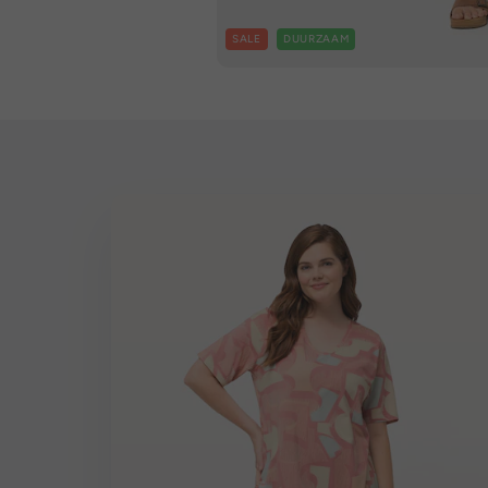
SALE
DUURZAAM