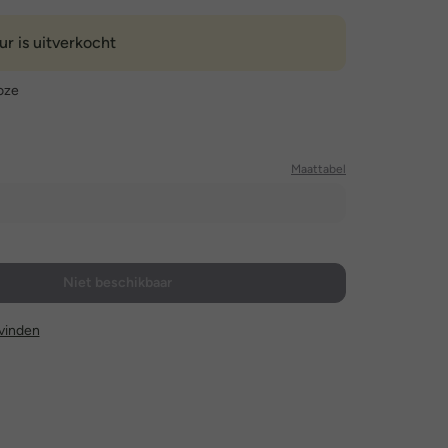
ur is uitverkocht
oze
Maattabel
Niet beschikbaar
l vinden