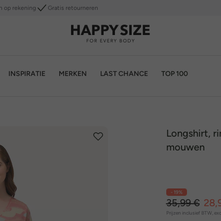
n op rekening
Gratis retourneren
INSPIRATIE
MERKEN
LAST CHANCE
TOP 100
Longshirt, r
mouwen
- 19%
35,99 €
28,
Prijzen inclusief BTW, exc