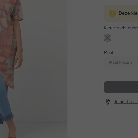
Deze kle
Kleur:
zacht oudr
Maat:
Maat kiezen
In het filiaa