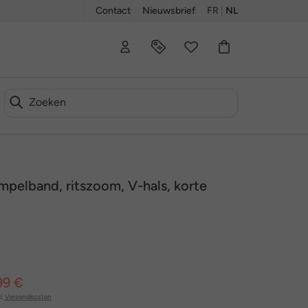
Contact
Nieuwsbrief
FR
|
NL
impelband, ritszoom, V-hals, korte
99 €
l.
Verzendkosten