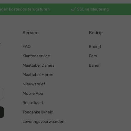
agen kosteloos terugsturen
SSL versleuteling
Service
Bedrijf
n
FAQ
Bedrijf
Klantenservice
Pers
Maattabel Dames
Banen
Maattabel Heren
Nieuwsbrief
Mobile App
Bestelkaart
Toegankelijkheid
Leveringsvoorwaarden