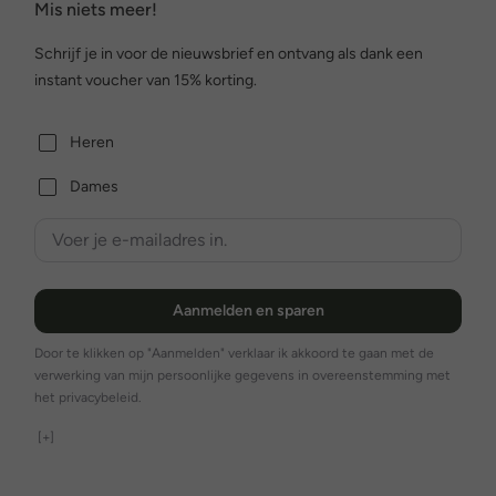
Mis niets meer!
Schrijf je in voor de nieuwsbrief en ontvang als dank een
instant voucher van 15% korting.
Heren
Dames
Aanmelden en sparen
Door te klikken op "Aanmelden" verklaar ik akkoord te gaan met de
verwerking van mijn persoonlijke gegevens in overeenstemming met
het privacybeleid.
[+]