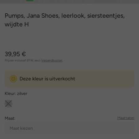
1
2
3
4
5
6
7
8
9
Pumps, Jana Shoes, leerlook, siersteentjes,
wijdte H
39,95 €
Prijzen inclusief BTW, excl.
Verzendkosten
Deze kleur is uitverkocht
Kleur:
zilver
Maat:
Maattabel
Maat kiezen