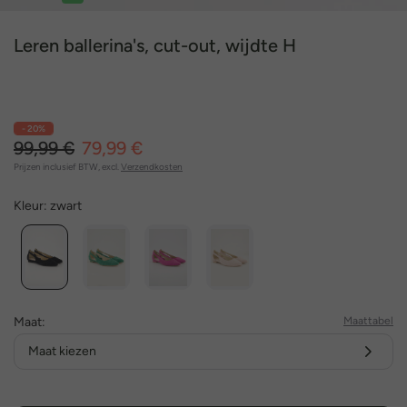
1
2
3
4
5
6
7
8
9
10
Leren ballerina's, cut-out, wijdte H
- 20%
99,99 €
79,99 €
Prijzen inclusief BTW, excl.
Verzendkosten
Kleur:
zwart
Maat:
Maattabel
Maat kiezen