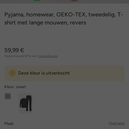
1
2
3
4
5
6
7
Pyjama, homewear, OEKO-TEX, tweedelig, T-
shirt met lange mouwen, revers
59,99 €
Prijzen inclusief BTW, excl.
Verzendkosten
Deze kleur is uitverkocht
Kleur:
zwart
Maat:
Maattabel