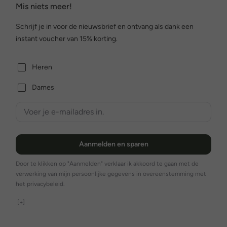
Mis niets meer!
Schrijf je in voor de nieuwsbrief en ontvang als dank een
instant voucher van 15% korting.
Heren
Dames
Aanmelden en sparen
Door te klikken op "Aanmelden" verklaar ik akkoord te gaan met de
verwerking van mijn persoonlijke gegevens in overeenstemming met
het privacybeleid.
[+]