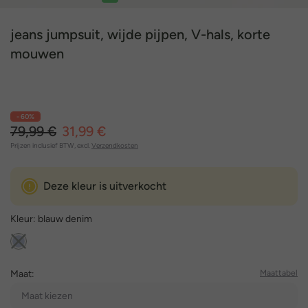
1
2
3
4
5
jeans jumpsuit, wijde pijpen, V-hals, korte
mouwen
- 60%
79,99 €
31,99 €
Prijzen inclusief BTW, excl.
Verzendkosten
Deze kleur is uitverkocht
Kleur:
blauw denim
Maat:
Maattabel
Maat kiezen